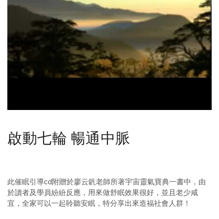
啟動七輪 暢通中脈
此催眠引導cd附贈於廖云釩老師所著宇宙靈氣寶典一書中，由
於讀者及學員紛紛反應，用來做舒眠效果很好，並且老少咸
宜，全家可以一起聆聽安眠，特分享出來造福社會人群！