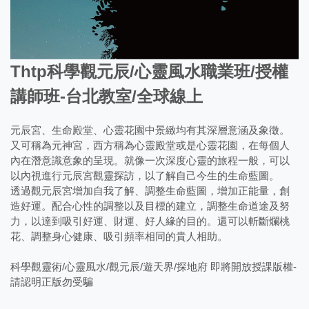
Thtp科學觀元辰/心靈風水職業班/授權
講師班-台北教室/全球線上
元辰宮、生命殿堂、心靈花園中景緻均有其深層意涵及象徵。
又可稱為元神宮，西方稱為心靈殿堂或是心靈花園，在每個人
內在潛意識意象的呈現。就像一次深度心靈的旅程一般，可以
以內視進行元辰宮觀靈探訪，以了解自己今生的生命藍圖。
透過觀元辰宮增加自我了解、調整生命藍圖，增加正能量，創
造好運。配合心性的調整以及目標的建立，調整生命道途及努
力，以達到吸引好運、財運、好人緣的目的。還可以斬斷爛桃
花、調整身心健康、吸引頻率相同的貴人相助。
科學觀靈術/心靈風水/觀元辰/遊天界/探地府 即將開放授課版權-
請認明正版勿受騙