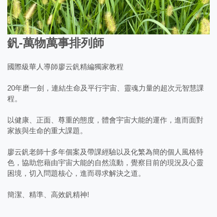
釩-萬物萬事排列師
國際級華人導師廖云釩精編獨家教程
20年磨一劍，連結生命及平行宇宙、靈魂力量的超次元智慧課
程。
以健康、正面、尊重的態度，體會宇宙大能的運作，進而面對
家族與生命的重大課題。
廖云釩老師十多年個案及帶課經驗以及化繁為簡的個人風格特
色，協助您藉由宇宙大能的自然流動，覺察目前的現況及心靈
困境，切入問題核心，進而尋求解決之道。
簡潔、精準、高效釩精神!