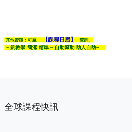
【課程日曆】
其他資訊：可至
查詢。
~ 釩教學-簡潔.精準.~ 自助幫助 助人自助~
全球課程快訊