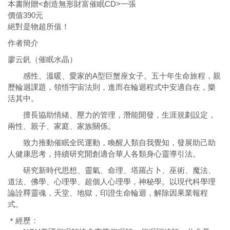
本書附贈<創造無形財富催眠CD>一張
價值390元
絕對是物超所值！
作者簡介
廖云釩（催眠水晶）
感性、溫暖、愛家的A型巨蟹座女子。五十年生命旅程，親
歷輪迴課題，領悟宇宙法則，進而在輪迴程式中安適自在，樂
活其中。
擅長協助情緒、壓力的管理，潛能開發，生涯規劃設定，
兩性、親子、家庭、家族關係。
致力推動催眠全民運動，喚醒人類自我覺知，發展助己助
人健康思考，持續研究開創適合華人各類身心靈導引法。
研究新時代思想、靈氣、命理、塔羅占卜、巫術、魔法、
道法、佛學、心理學、超個人心理學，神秘學。以現代科學理
論詮釋靈魂，天堂、地獄，印證生命輪迴，解除因果業報程
式。
＊經歷：