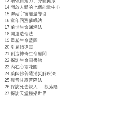
13 增強自癒力、身體健康
14 開啟人體的七個能量中心
15 聯結宇宙能量導引
16 童年回溯催眠法
17 前世生命回溯法
18 開運造命法
19 重塑生命藍圖
20 引見指導靈
21 創造神奇生命顧問
22 探訪生命圖書館
23 內在心靈花園
24 藥師佛菩薩消災解疾法
25 觀音甘露普降法
26 探訪死去親人──觀落陰
27 探訪天堂極樂世界